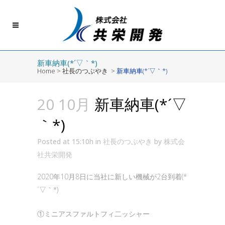
新車納車(*´▽｀*)
Home
>
社長のつぶやき
>
新車納車(*´▽｀*)
20 10月
新車納車(*´▽
｀*)
Posted at 15:10h
in
社長のつぶやき
by
株式会
社共栄開発
2020年10月8日に当社に新しい機械が2台到着(*
´▽｀*)
①ミニアスファルトフィ二ッシャー